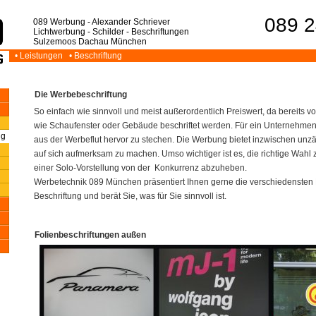
089 2
089 Werbung - Alexander Schriever
Lichtwerbung - Schilder - Beschriftungen
Sulzemoos Dachau München
• Leistungen
• Beschriftung
Die Werbebeschriftung
So einfach wie sinnvoll und meist außerordentlich Preiswert, da bereits 
wie Schaufenster oder Gebäude beschriftet werden. Für ein Unternehmen is
ng
aus der Werbeflut hervor zu stechen. Die Werbung bietet inzwischen unzä
auf sich aufmerksam zu machen. Umso wichtiger ist es, die richtige Wahl z
einer Solo-Vorstellung von der Konkurrenz abzuheben.
Werbetechnik 089 München präsentiert Ihnen gerne die verschiedensten 
Beschriftung und berät Sie, was für Sie sinnvoll ist.
Folienbeschriftungen außen